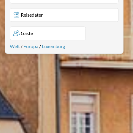
Reisedaten
Gäste
Welt
/
Europa
/
Luxemburg